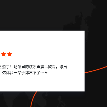
太燃了！场馆里的欢呼声震耳欲聋，球员
买
这体验一辈子都忘不了～🌟
队