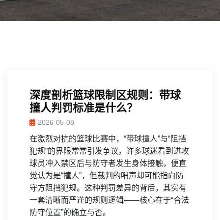
深度剖析篮球限制区规则：带球
撞人判罚标准是什么？
2026-05-08
在激烈对抗的篮球比赛中，“带球撞人”与“阻挡
犯规”的界限常常引发争议。许多球迷看到进攻
球员冲入禁区后与防守者发生身体接触，便直
觉认为是“撞人”，但裁判的哨声却可能指向防
守方阻挡犯规。这种判罚差异的背后，其实有
一套清晰而严谨的规则逻辑——核心在于“合法
防守位置”的确立与否。