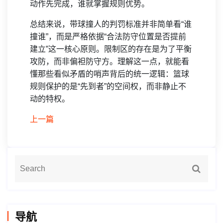
动作先完成，谁就掌握规则优势。
总结来说，带球撞人的判罚标准并非简单看“谁
撞谁”，而是严格依据“合法防守位置是否提前
建立”这一核心原则。限制区的存在是为了平衡
攻防，而非偏袒防守方。理解这一点，就能看
懂那些看似矛盾的哨声背后的统一逻辑：篮球
规则保护的是“先到者”的空间权，而非静止不
动的特权。
上一篇
导航