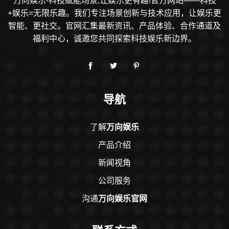
万向娱乐-科技赋能场景,让娱乐更有趣!官方网站——科技
+娱乐=无限乐趣。我们专注场景创新与技术应用，让娱乐更
智能、更社交。官网汇集最新资讯、产品体验、合作通道及
福利中心，诚邀您共同探索科技娱乐新边界。
导航
了解
万向娱乐
产品介绍
新闻视角
公司服务
沟通
万向娱乐官网