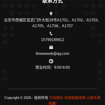
联系方式
北京市西城区宣武门外大街28号A1701、A1702、A1703、
A1705、A1706、A1707
15799189912
threeweek@qq.com
营业时间：9:00-6:00
Copyright © 2026 - 版权所有
万向娱乐-科技赋能场景,让娱乐更
有趣!