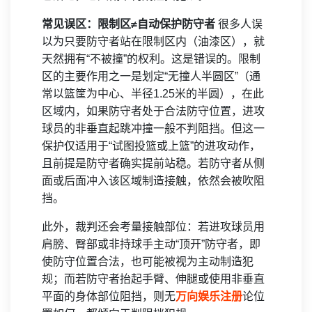
常见误区：限制区≠自动保护防守者
很多人误
以为只要防守者站在限制区内（油漆区），就
天然拥有“不被撞”的权利。这是错误的。限制
区的主要作用之一是划定“无撞人半圆区”（通
常以篮筐为中心、半径1.25米的半圆），在此
区域内，如果防守者处于合法防守位置，进攻
球员的非垂直起跳冲撞一般不判阻挡。但这一
保护仅适用于“试图投篮或上篮”的进攻动作，
且前提是防守者确实提前站稳。若防守者从侧
面或后面冲入该区域制造接触，依然会被吹阻
挡。
此外，裁判还会考量接触部位：若进攻球员用
肩膀、臀部或非持球手主动“顶开”防守者，即
使防守位置合法，也可能被视为主动制造犯
规；而若防守者抬起手臂、伸腿或使用非垂直
平面的身体部位阻挡，则无
万向娱乐注册
论位