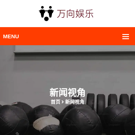
新闻视角
首页
新闻视角