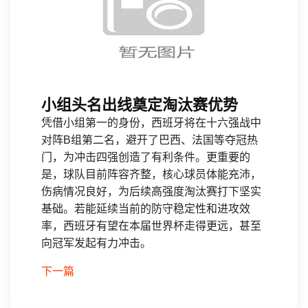
小组头名出线奠定淘汰赛优势
凭借小组第一的身份，西班牙将在十六强战中
对阵B组第二名，避开了巴西、法国等夺冠热
门，为冲击四强创造了有利条件。更重要的
是，球队目前阵容齐整，核心球员体能充沛，
伤病情况良好，为后续高强度淘汰赛打下坚实
基础。若能延续当前的防守稳定性和进攻效
率，西班牙有望在本届世界杯走得更远，甚至
向冠军发起有力冲击。
下一篇