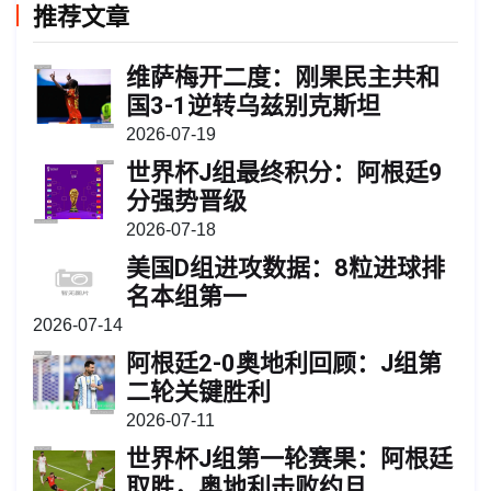
推荐文章
维萨梅开二度：刚果民主共和
国3-1逆转乌兹别克斯坦
2026-07-19
世界杯J组最终积分：阿根廷9
分强势晋级
2026-07-18
美国D组进攻数据：8粒进球排
名本组第一
2026-07-14
阿根廷2-0奥地利回顾：J组第
二轮关键胜利
2026-07-11
世界杯J组第一轮赛果：阿根廷
取胜，奥地利击败约旦