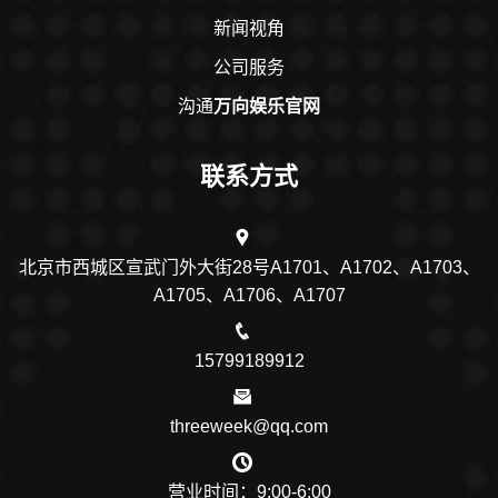
新闻视角
公司服务
沟通
万向娱乐官网
联系方式
北京市西城区宣武门外大街28号A1701、A1702、A1703、
A1705、A1706、A1707
15799189912
threeweek@qq.com
营业时间：9:00-6:00