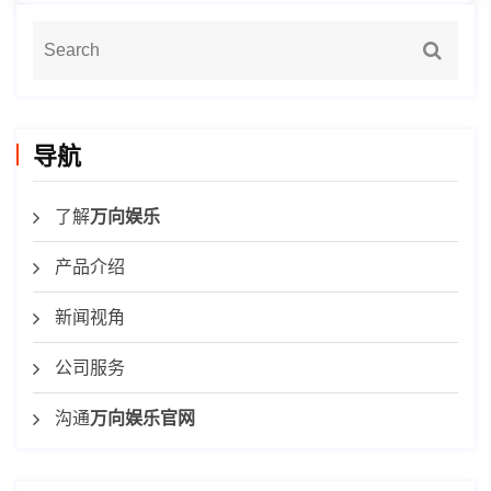
导航
了解
万向娱乐
产品介绍
新闻视角
公司服务
沟通
万向娱乐官网