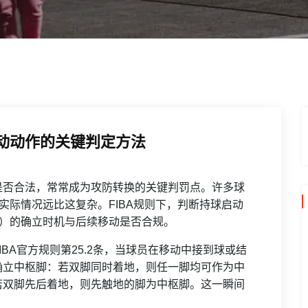
动动作的关键判定方法
是否合法，常常成为攻防转换的关键判罚点。许多球
实际情况远比这复杂。FIBA规则下，判断持球启动
foot）的确立时机与后续移动是否合规。
IBA官方规则第25.2条，当球员在移动中接到球或结
确立中枢脚：若双脚同时着地，则任一脚均可作为中
若双脚先后着地，则先触地的脚为中枢脚。这一瞬间