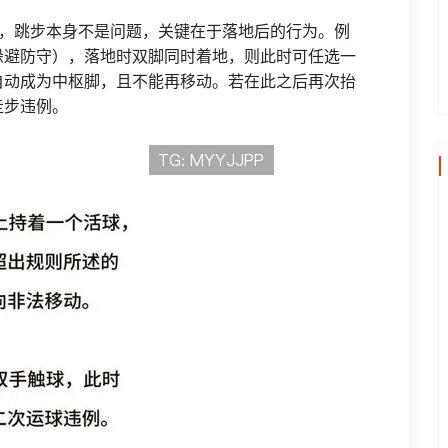
上，跳步本身不是问题，关键在于落地后的行为。例
躲避防守），落地时双脚同时着地，则此时可任选一
自动成为中枢脚，且不能再移动。若在此之后再次抬
走步违例。