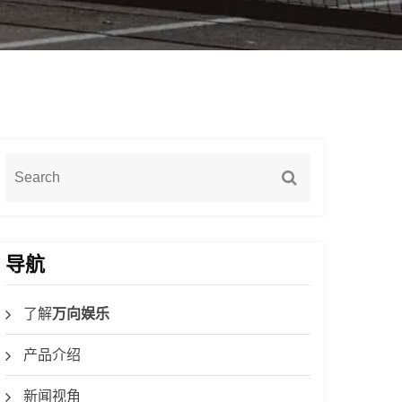
导航
了解
万向娱乐
产品介绍
新闻视角