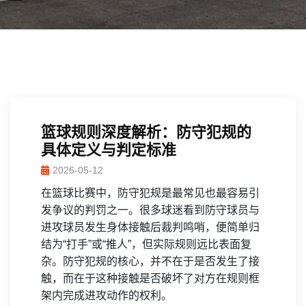
篮球规则深度解析：防守犯规的
具体定义与判定标准
2026-05-12
在篮球比赛中，防守犯规是最常见也最容易引
发争议的判罚之一。很多球迷看到防守球员与
进攻球员发生身体接触后裁判鸣哨，便简单归
结为“打手”或“推人”，但实际规则远比表面复
杂。防守犯规的核心，并不在于是否发生了接
触，而在于这种接触是否破坏了对方在规则框
架内完成进攻动作的权利。