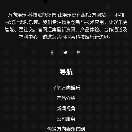
万向娱乐-科技赋能场景,让娱乐更有趣!官方网站——科技
+娱乐=无限乐趣。我们专注场景创新与技术应用，让娱乐更
智能、更社交。官网汇集最新资讯、产品体验、合作通道及
福利中心，诚邀您共同探索科技娱乐新边界。
导航
了解
万向娱乐
产品介绍
新闻视角
公司服务
沟通
万向娱乐官网