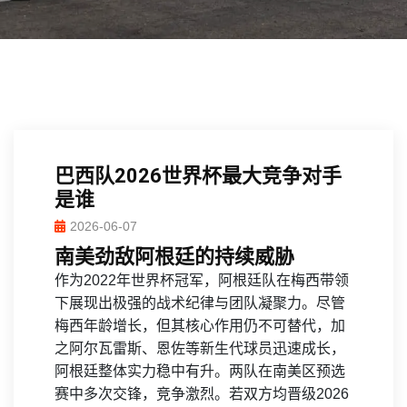
巴西队2026世界杯最大竞争对手
是谁
2026-06-07
南美劲敌阿根廷的持续威胁
作为2022年世界杯冠军，阿根廷队在梅西带领
下展现出极强的战术纪律与团队凝聚力。尽管
梅西年龄增长，但其核心作用仍不可替代，加
之阿尔瓦雷斯、恩佐等新生代球员迅速成长，
阿根廷整体实力稳中有升。两队在南美区预选
赛中多次交锋，竞争激烈。若双方均晋级2026