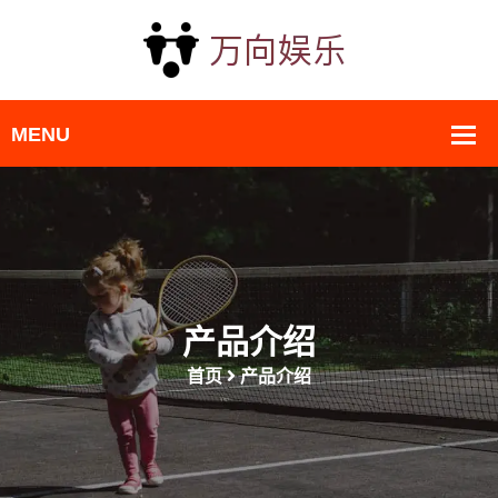
产品介绍
首页
产品介绍