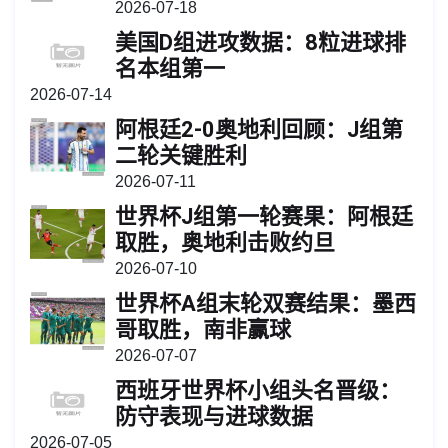
2026-07-18
美国D组进攻数据：8粒进球排
名本组第一
2026-07-14
阿根廷2-0奥地利回顾：J组第
二轮关键胜利
2026-07-11
世界杯J组第一轮赛果：阿根廷
取胜，奥地利击败约旦
2026-07-10
世界杯A组末轮双赛结果：墨西
哥取胜，南非赢球
2026-07-07
西班牙世界杯小组头名晋级：
防守表现与进球数据
2026-07-05