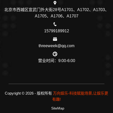
北京市西城区宣武门外大街28号A1701、A1702、A1703、
A1705、A1706、A1707
15799189912
threeweek@qq.com
营业时间：9:00-6:00
Copyright © 2026 - 版权所有
万向娱乐-科技赋能场景,让娱乐更
有趣!
SiteMap