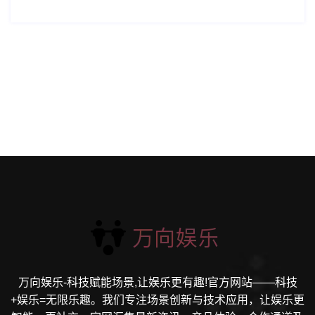
万向娱乐-科技赋能场景,让娱乐更有趣!官方网站——科技
+娱乐=无限乐趣。我们专注场景创新与技术应用，让娱乐更