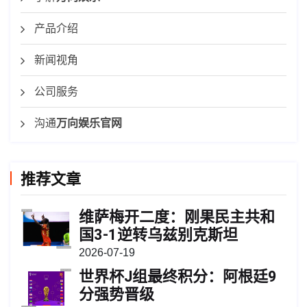
产品介绍
新闻视角
公司服务
沟通
万向娱乐官网
推荐文章
维萨梅开二度：刚果民主共和
国3-1逆转乌兹别克斯坦
2026-07-19
世界杯J组最终积分：阿根廷9
分强势晋级