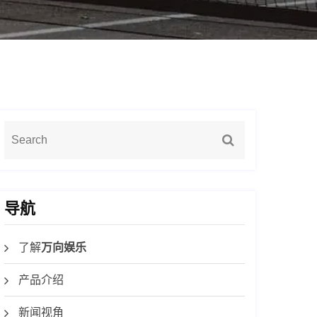
导航
了解
万向娱乐
产品介绍
新闻视角