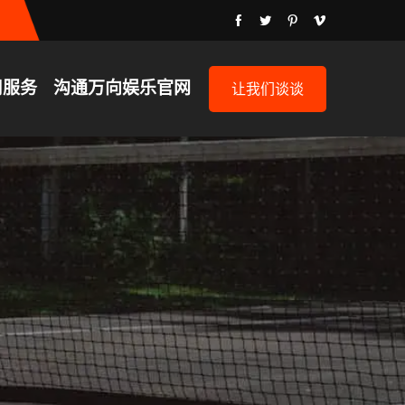
司服务
沟通
万向娱乐官网
让我们谈谈