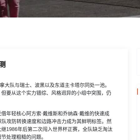
测
拿大队与瑞士、波黑以及东道主卡塔尔同处一池。
，但要从这个实力错综、风格迥异的小组中突围，仍
借年轻核心阿方索·戴维斯和乔纳森·戴维的快速成
球队攻防转换速度和边路冲击力成为其鲜明标签。然
继1986年后第二次闯入世界杯正赛，全队缺乏淘汰
细节处理粗糙的问题。