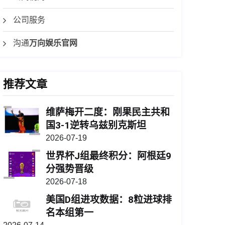
公司服务
沟通
万向娱乐官网
推荐文章
维萨梅开二度：刚果民主共和
国3-1逆转乌兹别克斯坦
2026-07-19
世界杯J组最终积分：阿根廷9
分强势晋级
2026-07-18
美国D组进攻数据：8粒进球排
名本组第一