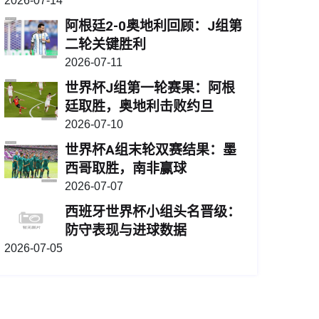
2026-07-14
阿根廷2-0奥地利回顾：J组第
二轮关键胜利
2026-07-11
世界杯J组第一轮赛果：阿根
廷取胜，奥地利击败约旦
2026-07-10
世界杯A组末轮双赛结果：墨
西哥取胜，南非赢球
2026-07-07
西班牙世界杯小组头名晋级：
防守表现与进球数据
2026-07-05