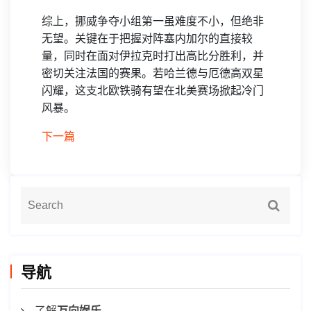
综上，挪威争夺小组第一虽难度不小，但绝非
无望。关键在于把握对阵塞内加尔的直接较
量，同时在面对伊拉克时打出高比分胜利，并
密切关注法国的赛果。若哈兰德与厄德高双星
闪耀，这支北欧铁骑有望在北美赛场掀起冷门
风暴。
下一篇
导航
了解
万向娱乐