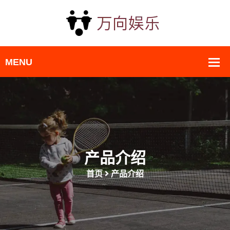
产品介绍
首页
产品介绍