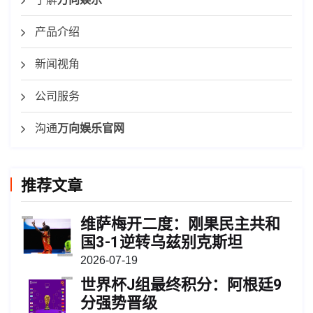
产品介绍
新闻视角
公司服务
沟通
万向娱乐官网
推荐文章
维萨梅开二度：刚果民主共和
国3-1逆转乌兹别克斯坦
2026-07-19
世界杯J组最终积分：阿根廷9
分强势晋级