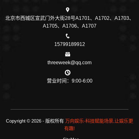
北京市西城区宣武门外大街28号A1701、A1702、A1703、
A1705、A1706、A1707
15799189912
threeweek@qq.com
营业时间：9:00-6:00
Copyright © 2026 - 版权所有
万向娱乐-科技赋能场景,让娱乐更
有趣!