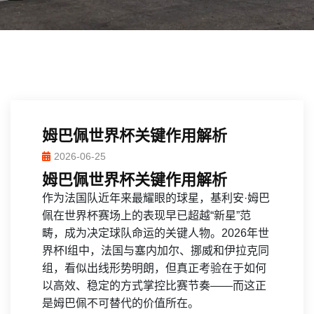
姆巴佩世界杯关键作用解析
2026-06-25
姆巴佩世界杯关键作用解析
作为法国队近年来最耀眼的球星，基利安·姆巴
佩在世界杯赛场上的表现早已超越“新星”范
畴，成为决定球队命运的关键人物。2026年世
界杯I组中，法国与塞内加尔、挪威和伊拉克同
组，看似出线形势明朗，但真正考验在于如何
以高效、稳定的方式掌控比赛节奏——而这正
是姆巴佩不可替代的价值所在。