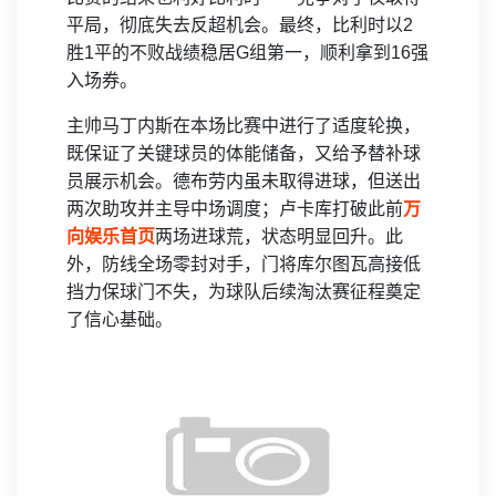
平局，彻底失去反超机会。最终，比利时以2
胜1平的不败战绩稳居G组第一，顺利拿到16强
入场券。
主帅马丁内斯在本场比赛中进行了适度轮换，
既保证了关键球员的体能储备，又给予替补球
员展示机会。德布劳内虽未取得进球，但送出
两次助攻并主导中场调度；卢卡库打破此前
万
向娱乐首页
两场进球荒，状态明显回升。此
外，防线全场零封对手，门将库尔图瓦高接低
挡力保球门不失，为球队后续淘汰赛征程奠定
了信心基础。