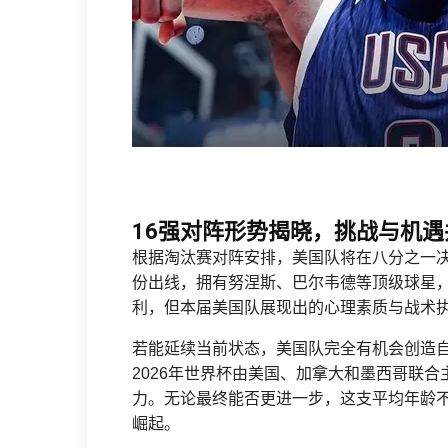
16强对阵形势揭晓，挑战与机遇
根据淘汰赛对阵安排，美国队将在八分之一
份出线，拥有努涅斯、巴尔韦德等顶级球星
利，但本届美国队展现出的心理素质与战术
若能延续当前状态，美国队完全有机会创造自
2026年世界杯由美国、加拿大和墨西哥联
力。无论最终能否更进一步，这支平均年龄不
崛起。