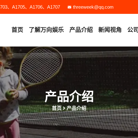
3、A1705、A1706、A1707
threeweek@qq.com
首页
了解
万向娱乐
产品介绍
新闻视角
公
产品介绍
首页
产品介绍