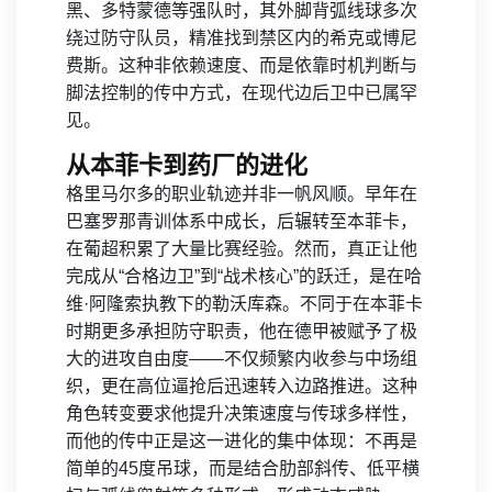
黑、多特蒙德等强队时，其外脚背弧线球多次
绕过防守队员，精准找到禁区内的希克或博尼
费斯。这种非依赖速度、而是依靠时机判断与
脚法控制的传中方式，在现代边后卫中已属罕
见。
从本菲卡到药厂的进化
格里马尔多的职业轨迹并非一帆风顺。早年在
巴塞罗那青训体系中成长，后辗转至本菲卡，
在葡超积累了大量比赛经验。然而，真正让他
完成从“合格边卫”到“战术核心”的跃迁，是在哈
维·阿隆索执教下的勒沃库森。不同于在本菲卡
时期更多承担防守职责，他在德甲被赋予了极
大的进攻自由度——不仅频繁内收参与中场组
织，更在高位逼抢后迅速转入边路推进。这种
角色转变要求他提升决策速度与传球多样性，
而他的传中正是这一进化的集中体现：不再是
简单的45度吊球，而是结合肋部斜传、低平横