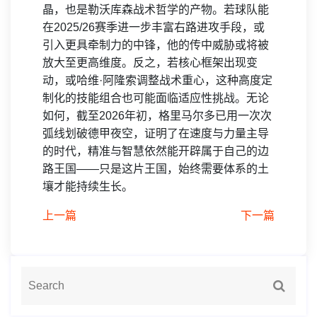
晶，也是勒沃库森战术哲学的产物。若球队能
在2025/26赛季进一步丰富右路进攻手段，或
引入更具牵制力的中锋，他的传中威胁或将被
放大至更高维度。反之，若核心框架出现变
动，或哈维·阿隆索调整战术重心，这种高度定
制化的技能组合也可能面临适应性挑战。无论
如何，截至2026年初，格里马尔多已用一次次
弧线划破德甲夜空，证明了在速度与力量主导
的时代，精准与智慧依然能开辟属于自己的边
路王国——只是这片王国，始终需要体系的土
壤才能持续生长。
上一篇
下一篇