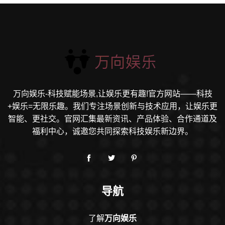
万向娱乐-科技赋能场景,让娱乐更有趣!官方网站——科技
+娱乐=无限乐趣。我们专注场景创新与技术应用，让娱乐更
智能、更社交。官网汇集最新资讯、产品体验、合作通道及
福利中心，诚邀您共同探索科技娱乐新边界。
导航
了解
万向娱乐