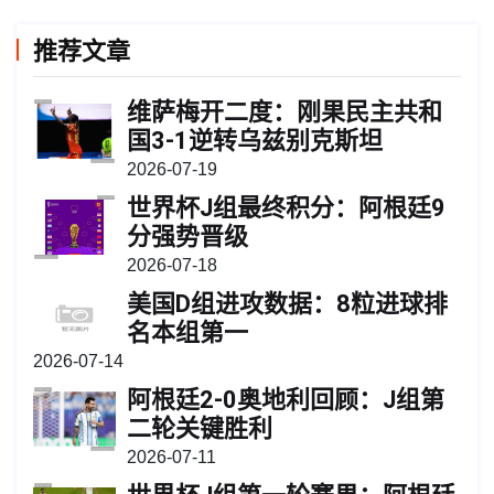
推荐文章
维萨梅开二度：刚果民主共和
国3-1逆转乌兹别克斯坦
2026-07-19
世界杯J组最终积分：阿根廷9
分强势晋级
2026-07-18
美国D组进攻数据：8粒进球排
名本组第一
2026-07-14
阿根廷2-0奥地利回顾：J组第
二轮关键胜利
2026-07-11