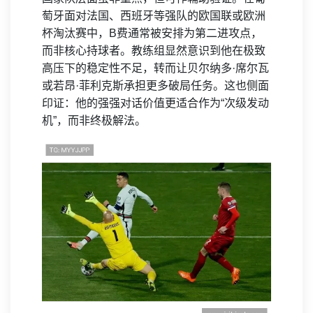
萄牙面对法国、西班牙等强队的欧国联或欧洲
杯淘汰赛中，B费通常被安排为第二进攻点，
而非核心持球者。教练组显然意识到他在极致
高压下的稳定性不足，转而让贝尔纳多·席尔瓦
或若昂·菲利克斯承担更多破局任务。这也侧面
印证：他的强强对话价值更适合作为“次级发动
机”，而非终极解法。