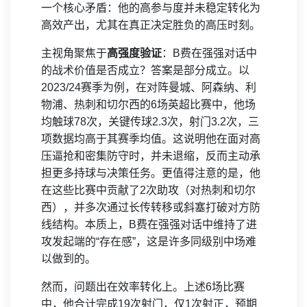
一个核心矛盾：他的高参与度并未稳定转化为
高效产出，尤其在真正决定胜负的高压时刻。
主视角聚焦于
高强度验证
：B费在强强对话中
的战术价值是否成立？答案是部分成立。以
2023/24赛季为例，在对阵曼城、阿森纳、利
物浦、热刺和切尔西的6场英超比赛中，他场
均触球78次，关键传球2.3次，射门3.2次，三
项数据均高于其赛季均值。这说明他在面对高
压逼抢和密集防守时，并未退缩，反而主动承
担更多持球与决策任务。更值得注意的是，他
在这些比赛中贡献了2次助攻（对热刺和切尔
西），并多次通过长传转移或斜塞打破对方防
线结构。本质上，B费在强强对话中维持了进
攻发起端的“存在感”，这是许多同级别中场难
以做到的。
然而，问题出在效率转化上。上述6场比赛
中，他合计完成19次射门，仅1次射正，预期