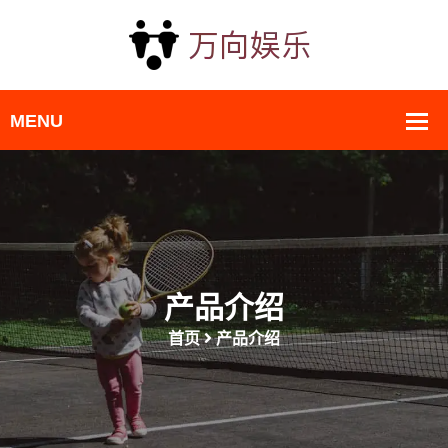
产品介绍
首页
产品介绍