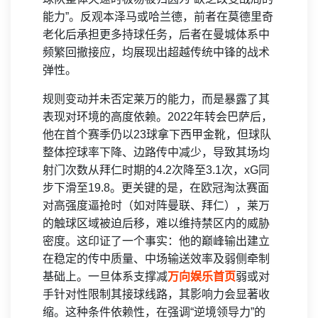
能力”。反观本泽马或哈兰德，前者在莫德里奇
老化后承担更多持球任务，后者在曼城体系中
频繁回撤接应，均展现出超越传统中锋的战术
弹性。
规则变动并未否定莱万的能力，而是暴露了其
表现对环境的高度依赖。2022年转会巴萨后，
他在首个赛季仍以23球拿下西甲金靴，但球队
整体控球率下降、边路传中减少，导致其场均
射门次数从拜仁时期的4.2次降至3.1次，xG同
步下滑至19.8。更关键的是，在欧冠淘汰赛面
对高强度逼抢时（如对阵曼联、拜仁），莱万
的触球区域被迫后移，难以维持禁区内的威胁
密度。这印证了一个事实：他的巅峰输出建立
在稳定的传中质量、中场输送效率及弱侧牵制
基础上。一旦体系支撑减
万向娱乐首页
弱或对
手针对性限制其接球线路，其影响力会显著收
缩。这种条件依赖性，在强调“逆境领导力”的