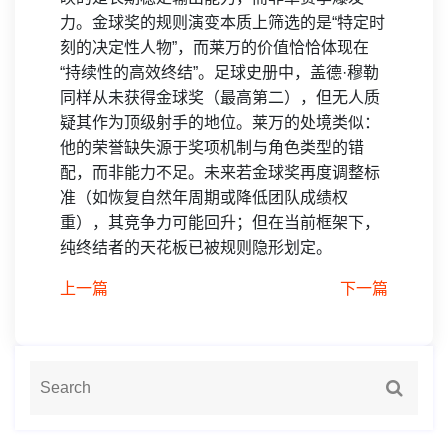
力。金球奖的规则演变本质上筛选的是“特定时
刻的决定性人物”，而莱万的价值恰恰体现在
“持续性的高效终结”。足球史册中，盖德·穆勒
同样从未获得金球奖（最高第二），但无人质
疑其作为顶级射手的地位。莱万的处境类似：
他的荣誉缺失源于奖项机制与角色类型的错
配，而非能力不足。未来若金球奖再度调整标
准（如恢复自然年周期或降低团队成绩权
重），其竞争力可能回升；但在当前框架下，
纯终结者的天花板已被规则隐形划定。
上一篇
下一篇