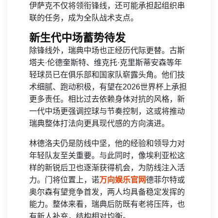
伊萨克不仅将领衔锋线，还可能承担起组织串
联的任务，成为全队战术支点。
新生代中场蓄势待发
除锋线外，瑞典中场也正经历代际更替。古斯
塔夫·伦德奎斯特、维克托·克里斯蒂安森等年
轻球员已在俱乐部和国家队崭露头角。他们技
术细腻、跑动积极，有望在2026世界杯上承担
更多责任。相比过去依赖身体对抗的风格，新
一代中场更强调控球与节奏控制，这或将推动
瑞典整体打法向更具现代感的方向演进。
林德洛夫仍是防线中坚，他的经验和领导力对
年轻队友至关重要。与此同时，像埃利亚松这
样的新锐后卫也逐渐获得机会，为防线注入活
力。门将位置上，诺
万向娱乐官网
德菲尔特或
奥尔森有望竞争首发，两人均具备稳定发挥的
能力。整体来看，瑞典后防既有老将压阵，也
有新人补充，结构相对均衡。