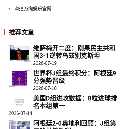
沟通
万向娱乐官网
推荐文章
维萨梅开二度：刚果民主共和
国3-1逆转乌兹别克斯坦
2026-07-19
世界杯J组最终积分：阿根廷9
分强势晋级
2026-07-18
美国D组进攻数据：8粒进球排
名本组第一
2026-07-14
阿根廷2-0奥地利回顾：J组第