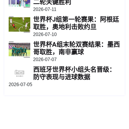
二轮关键胜利
2026-07-11
世界杯J组第一轮赛果：阿根廷
取胜，奥地利击败约旦
2026-07-10
世界杯A组末轮双赛结果：墨西
哥取胜，南非赢球
2026-07-07
西班牙世界杯小组头名晋级：
防守表现与进球数据
2026-07-05