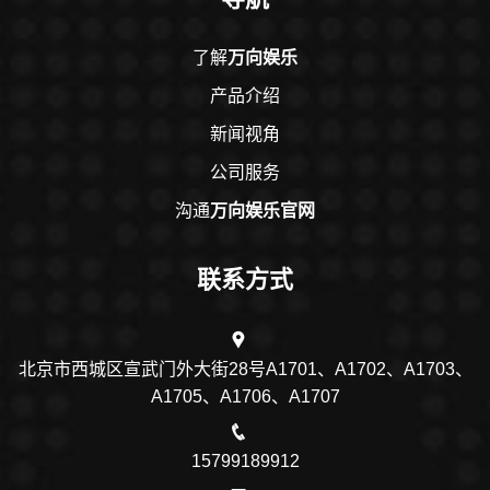
了解
万向娱乐
产品介绍
新闻视角
公司服务
沟通
万向娱乐官网
联系方式
北京市西城区宣武门外大街28号A1701、A1702、A1703、
A1705、A1706、A1707
15799189912