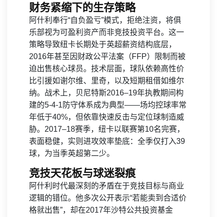
财务紧缩下的生存策略
阿什利奉行“自负盈亏”模式，拒绝注资，将俱
乐部视为可盈利资产而非竞技投资平台。这一
策略导致纽卡长期处于英超薪资结构底层，
2016年甚至因财政公平法案（FFP）限制而被
迫出售核心球员。技术层面，球队依赖高性价
比引援如谢尔维、里奇，以及短期租借如维尔
纳。战术上，贝尼特斯2016–19年执教期间构
建的5-4-1防守体系成为典型——场均控球率常
年低于40%，但依靠快速反击与定位球制造威
胁。2017–18赛季，纽卡以联赛第10名完赛，
表面稳健，实则进攻效率垫底：全季仅打入39
球，为当季英超第二少。
竞技天花板与球迷裂痕
阿什利时代最深刻的矛盾在于竞技目标与商业
逻辑的错位。他多次公开表示“若能卖到合适价
格就出售”，却在2017年沙特公共投资基金