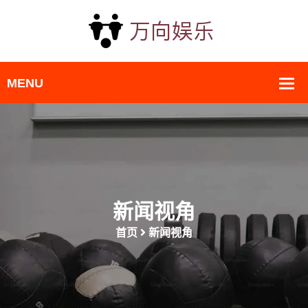
新闻视角
首页
新闻视角