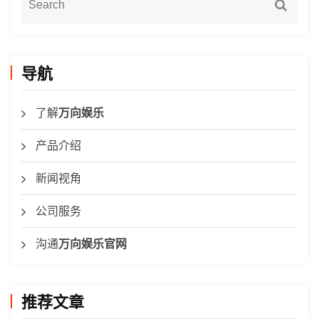
导航
了解
万向娱乐
产品介绍
新闻视角
公司服务
沟通
万向娱乐官网
推荐文章