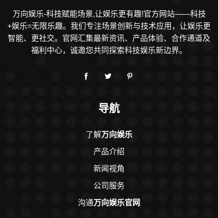
万向娱乐-科技赋能场景,让娱乐更有趣!官方网站——科技
+娱乐=无限乐趣。我们专注场景创新与技术应用，让娱乐更
智能、更社交。官网汇集最新资讯、产品体验、合作通道及
福利中心，诚邀您共同探索科技娱乐新边界。
导航
了解
万向娱乐
产品介绍
新闻视角
公司服务
沟通
万向娱乐官网