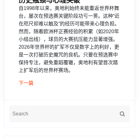
历史瓶颈与心理突破
自1998年以来，奥地利始终未能重返世界杯舞
台，屡次在预选赛关键阶段功亏一篑。这种“近
在咫尺却难以触及”的经历可能带来心理负担。
然而，随着欧洲杯正赛经验的积累（如2020年
小组出线），球员的大赛抗压能力显著增强。
2026年世界杯的扩军不仅是数字上的利好，更
是一次打破历史魔咒的良机。只要在预选赛中
保持专注，避免重蹈覆辙，奥地利有望首次踏
上扩军后的世界杯赛场。
下一篇