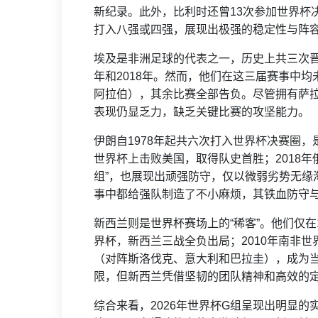
新纪录。此外，比利时还曾13次参加世界杯
打入八强或四强，展现出极强的稳定性与阵
埃及是非洲足球的代表之一，历史上共三次晋
年和2018年。然而，他们在这三届赛事中均
阿拉伯），其余比赛全部告负。尽管拥有萨
表现仍显乏力，缺乏关键比赛的攻坚能力。
伊朗自1978年起共六次打入世界杯决赛圈，
世界杯上击败美国，取得队史首胜；2018
组”，也展现出顽强防守，仅以微弱劣势无缘
事中都给强队制造了不小麻烦，其铁血防守
新西兰则是世界杯赛场上的“稀客”。他们仅在1
界杯，新西兰三战全负出局；2010年南非
（对阵斯洛伐克、意大利和巴拉圭），成为
限，但新西兰凭借坚韧的团队精神和高效的
综合来看，2026年世界杯G组呈现出明显