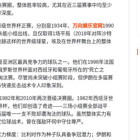
决赛圈，整体胜率较高，尤其在近三届赛事中均至少
容深度。
级世界杯正赛，分别是1934年、
万向娱乐官网
1990
未能小组出线，且仅取得1场平局（2018年对阵沙特
拉赫这样的世界级球星，埃及在世界杯舞台上的整体
是亚洲区最具竞争力的球队之一。他们在1998年法国
年俄罗斯世界杯面对西班牙和葡萄牙所在的“死亡之
淘汰赛。尽管尚未突破小组赛阶段，但伊朗在多届赛
与快速反击战术令人印象深刻。
982年和2010年两次晋级决赛圈。1982年西班牙世
世界杯，他们却创造了奇迹——三场小组赛全部战平
当届唯一一支不败却遭淘汰的球队。虽然整体实力有
定位球战术，曾在强敌环伺中守住尊严。
的实力梯度：比利时作为种子队具备争冠潜力；伊朗和