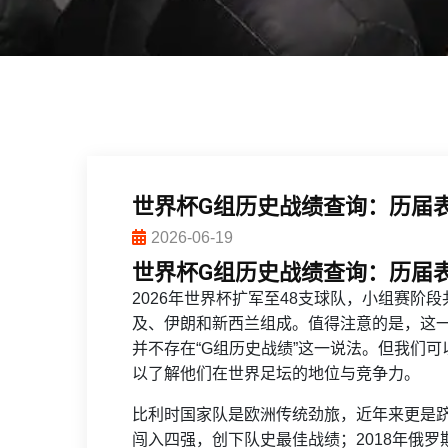
世界杯G组历史战绩查询：历届
2026-06-19
世界杯G组历史战绩查询：历届
2026年世界杯扩军至48支球队，小组赛阶
及、伊朗和新西兰组成。值得注意的是，这
并不存在“G组历史战绩”这一说法。但我们
以了解他们在世界足坛的地位与竞争力。
比利时国家队是欧洲传统劲旅，近年来更是跻
闯入四强，创下队史最佳战绩；2018年俄