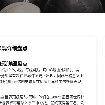
表现详细盘点
表现详细盘点
段共设12个小组，每组4队。其中G组由比利时、埃
一分组是首次在世界杯历史上出现，因此严格意义上
可以分别回顾这四支球队在历届世界杯中的整体表现，
身世界顶级强队行列。他们在1986年墨西哥世界杯
罗斯世界杯再度杀入季军争夺战，最终获得第三名，刷