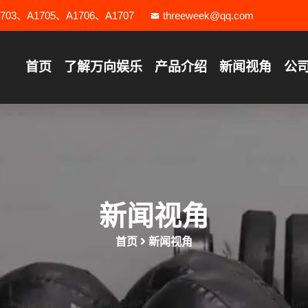
3、A1705、A1706、A1707
threeweek@qq.com
首页
了解
万向娱乐
产品介绍
新闻视角
公
新闻视角
首页
新闻视角