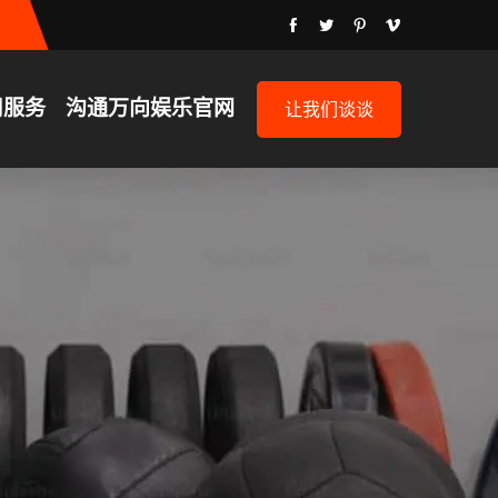
司服务
沟通
万向娱乐官网
让我们谈谈