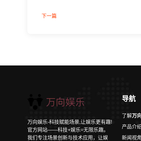
下一篇
导航
了解
万
万向娱乐-科技赋能场景,让娱乐更有趣!
产品介
官方网站——科技+娱乐=无限乐趣。
我们专注场景创新与技术应用，让娱
新闻视