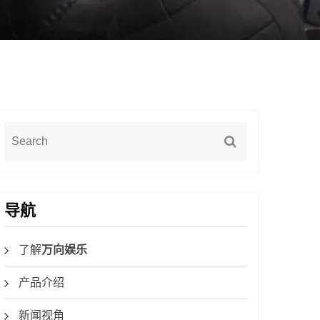
导航
了解
万向娱乐
产品介绍
新闻视角