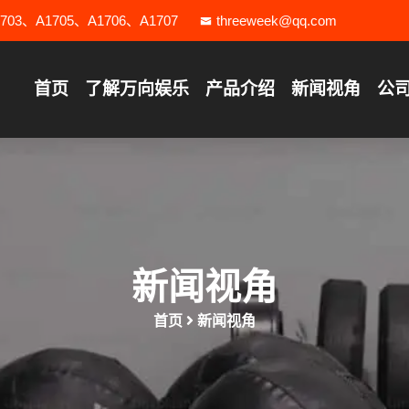
3、A1705、A1706、A1707
threeweek@qq.com
首页
了解
万向娱乐
产品介绍
新闻视角
公
新闻视角
首页
新闻视角