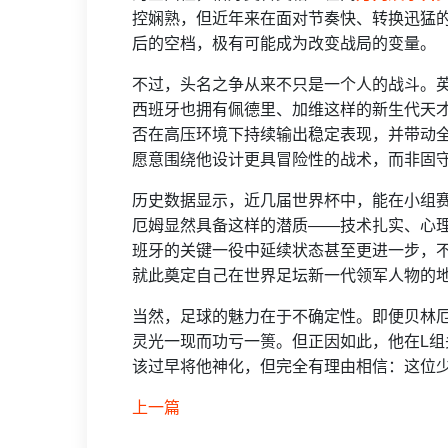
控娴熟，但近年来在面对节奏快、转换迅猛
后的空档，极有可能成为改变战局的变量。
不过，头名之争从来不只是一个人的战斗。
西班牙也拥有佩德里、加维这样的新生代天才
否在高压环境下持续输出稳定表现，并带动
愿意围绕他设计更具冒险性的战术，而非固
历史数据显示，近几届世界杯中，能在小组
厄姆显然具备这样的潜质——技术扎实、心
班牙的关键一役中延续状态甚至更进一步，
就此奠定自己在世界足坛新一代领军人物的
当然，足球的魅力在于不确定性。即便贝林
灵光一现而功亏一篑。但正因如此，他在L
该过早将他神化，但完全有理由相信：这位
上一篇