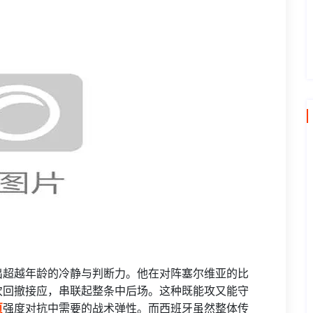
出超越年龄的冷静与判断力。他在对阵塞尔维亚的比
次回撤接应，串联起整条中后场。这种既能攻又能守
页
强度对抗中需要的战术弹性。而西班牙虽然整体传