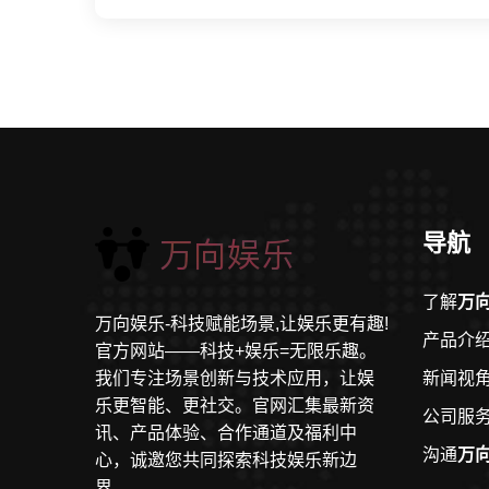
导航
了解
万
万向娱乐-科技赋能场景,让娱乐更有趣!
产品介
官方网站——科技+娱乐=无限乐趣。
我们专注场景创新与技术应用，让娱
新闻视
乐更智能、更社交。官网汇集最新资
公司服
讯、产品体验、合作通道及福利中
沟通
万
心，诚邀您共同探索科技娱乐新边
界。