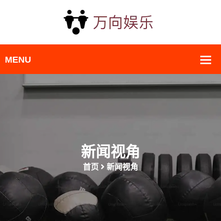
新闻视角
首页
新闻视角