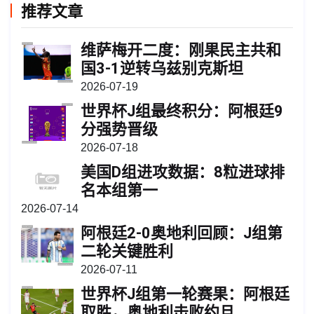
推荐文章
维萨梅开二度：刚果民主共和
国3-1逆转乌兹别克斯坦
2026-07-19
世界杯J组最终积分：阿根廷9
分强势晋级
2026-07-18
美国D组进攻数据：8粒进球排
名本组第一
2026-07-14
阿根廷2-0奥地利回顾：J组第
二轮关键胜利
2026-07-11
世界杯J组第一轮赛果：阿根廷
取胜，奥地利击败约旦