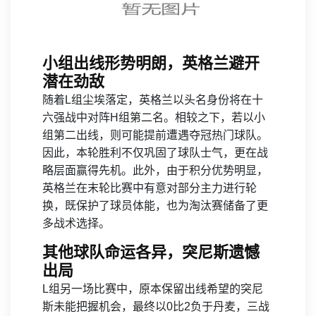
小组出线形势明朗，英格兰避开
潜在劲敌
随着L组尘埃落定，英格兰以头名身份将在十
六强战中对阵H组第二名。相较之下，若以小
组第二出线，则可能提前遭遇夺冠热门球队。
因此，本轮胜利不仅巩固了球队士气，更在战
略层面赢得先机。此外，由于积分优势明显，
英格兰在末轮比赛中有意对部分主力进行轮
换，既保护了球员体能，也为淘汰赛储备了更
多战术选择。
其他球队命运各异，突尼斯遗憾
出局
L组另一场比赛中，原本保留出线希望的突尼
斯未能把握机会，最终以0比2负于丹麦，三战