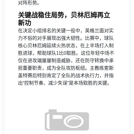
对阵形势。
关键战稳住局势，贝林厄姆再立
新功
在决定小组排名的关键一役中，英格兰面对实
力不俗的对手展现出强大韧性。比赛中，球队
核心贝林厄姆延续火热状态，在上半场打入制
胜进球，帮助球队1比0取胜。这位年轻中场不
仅在进攻端屡屡制造威胁，还在防守转换中承
担重要职责，成为全队攻防枢纽。主教练索斯
盖特赛后特别肯定了全队的战术执行力，并指
出“控制节奏、减少失误”是本场取胜的关键。