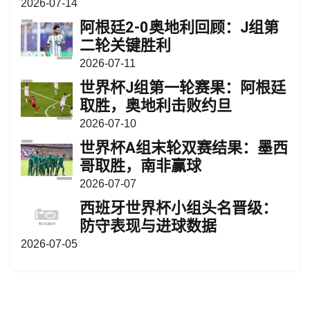
2026-07-14
阿根廷2-0奥地利回顾：J组第
二轮关键胜利
2026-07-11
世界杯J组第一轮赛果：阿根廷
取胜，奥地利击败约旦
2026-07-10
世界杯A组末轮双赛结果：墨西
哥取胜，南非赢球
2026-07-07
西班牙世界杯小组头名晋级：
防守表现与进球数据
2026-07-05