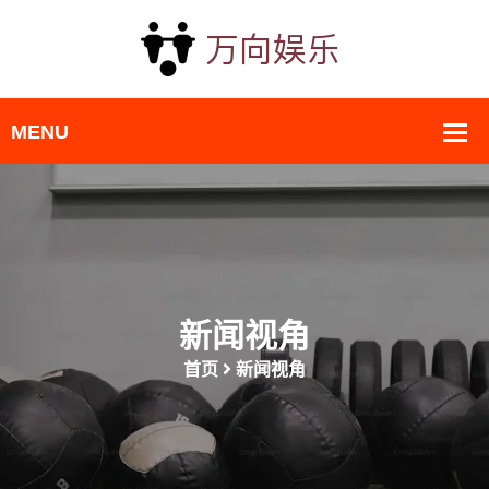
新闻视角
首页
新闻视角