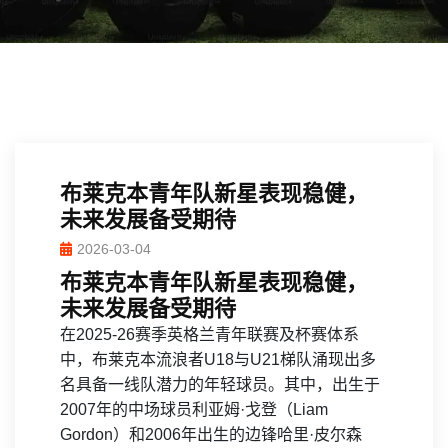
布莱克本青年队新星表现稳健，
未来发展备受期待
2026-03-04
布莱克本青年队新星表现稳健，
未来发展备受期待
在2025-26赛季英格兰青年联赛及杯赛体系
中，布莱克本流浪者U18与U21梯队涌现出多
名具备一线队潜力的年轻球员。其中，出生于
2007年的中场球员利亚姆·戈登（Liam
Gordon）和2006年出生的边锋哈里·皮尔森