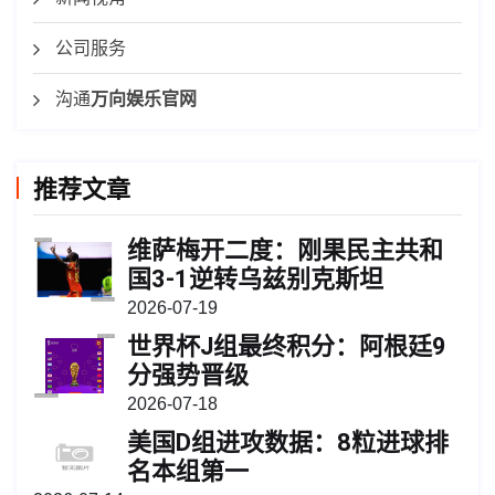
公司服务
沟通
万向娱乐官网
推荐文章
维萨梅开二度：刚果民主共和
国3-1逆转乌兹别克斯坦
2026-07-19
世界杯J组最终积分：阿根廷9
分强势晋级
2026-07-18
美国D组进攻数据：8粒进球排
名本组第一