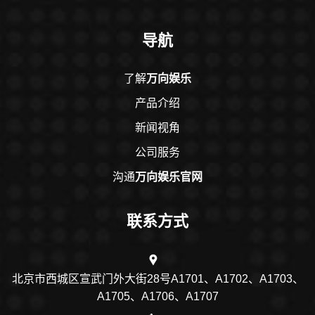
导航
了解
万向娱乐
产品介绍
新闻视角
公司服务
沟通
万向娱乐官网
联系方式
北京市西城区宣武门外大街28号A1701、A1702、A1703、
A1705、A1706、A1707