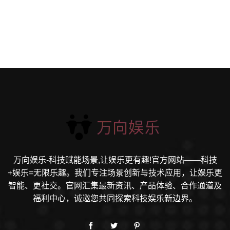
万向娱乐-科技赋能场景,让娱乐更有趣!官方网站——科技
+娱乐=无限乐趣。我们专注场景创新与技术应用，让娱乐更
智能、更社交。官网汇集最新资讯、产品体验、合作通道及
福利中心，诚邀您共同探索科技娱乐新边界。