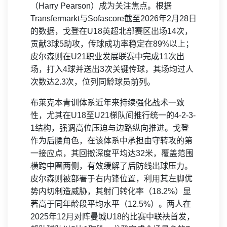
（Harry Pearson）成为关注焦点。根据
Transfermarkt与Sofascore截至2026年2月28日
的数据，戈登在U18英超北部赛区出场14次，
贡献3球5助攻，传球成功率稳定在89%以上；
皮尔森则在U21职业发展联赛中完成11次出
场，打入4球并送出3次关键传球，其场均过人
次数达2.3次，位列同龄球员前列。
布莱克本青训体系近年来持续强化战术一致
性，尤其在U18至U21梯队间推行统一的4-2-3-
1结构，强调高位压迫与边路纵向推进。戈登
作为后腰角色，在该体系中承担由守转攻的第
一接应点，其回撤深度平均达32米，覆盖范围
横跨中圈两侧，有效缓解了后防线出球压力。
皮尔森则被部署于右内锋位置，利用其左脚优
势内切制造威胁，其射门转化率（18.2%）显
著高于同年龄段平均水平（12.5%）。两人在
2025年12月对阵曼城U18的比赛中联袂首发，