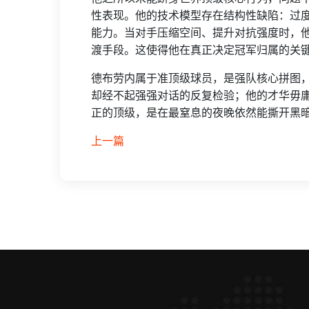
性表现。他的技术模型存在结构性缺陷：过
能力。当对手压缩空间、提升对抗强度时，
渡手段。这使得他在真正决定冠军归属的关
德布劳内属于准顶级球员，是强队核心拼图
却经不起强强对话的反复检验；他的才华毋
正的顶级，是在最窒息的夜晚依然能撕开黑
上一篇