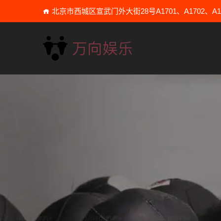
北京市西城区宣武门外大街28号A1701、A1702、A170