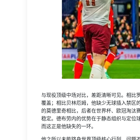
与现役顶级中场对比，差距清晰可见。相比
覆盖；相比贝林厄姆，他缺少无球插入禁区
的莫德里奇相比，后者在世界杯、欧冠淘汰
稳定。德布劳内的优势在于静态组织与定位
而这正是他缺失的一环。
他之所以未能跻身世界顶级核心行列，问题