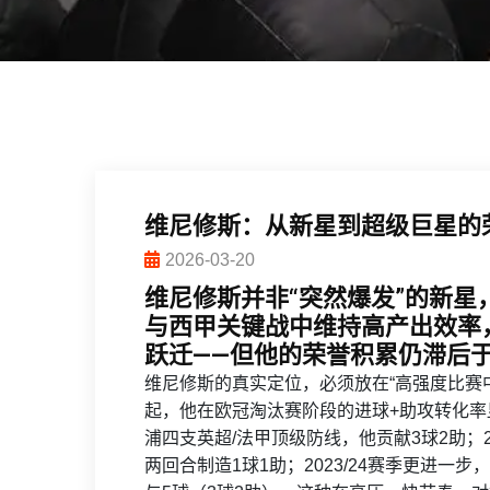
维尼修斯：从新星到超级巨星的
2026-03-20
维尼修斯并非“突然爆发”的新
与西甲关键战中维持高产出效率
跃迁——但他的荣誉积累仍滞后
维尼修斯的真实定位，必须放在“高强度比赛中
起，他在欧冠淘汰赛阶段的进球+助攻转化
浦四支英超/法甲顶级防线，他贡献3球2助；2
两回合制造1球1助；2023/24赛季更进