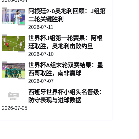
2026-07-14
阿根廷2-0奥地利回顾：J组第
二轮关键胜利
2026-07-11
世界杯J组第一轮赛果：阿根
廷取胜，奥地利击败约旦
2026-07-10
世界杯A组末轮双赛结果：墨
西哥取胜，南非赢球
2026-07-07
西班牙世界杯小组头名晋级：
防守表现与进球数据
2026-07-05