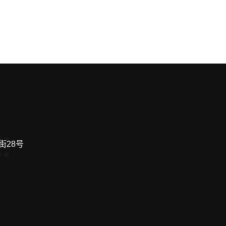
街28号
、