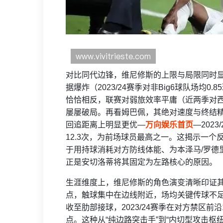
对比同代边锋，维尼修斯的上限与局限同时
据爆炸（2023/24赛季对非Big6球队场均
恰恰相反，联赛对弱旅效率平庸（近两季对西
屡屡破局。再看姆巴佩，其绝对速度与终结
回追距离上明显更优—
万向娱乐首页
—202
12.3次，为前场球员最高之一。这揭示一个
于用持球消耗对方防线体能、为本泽马/罗德
正是安切洛蒂将其固定为左路核心的原因。
生涯维度上，维尼修斯的角色演变清晰印证其成
点，触球集中在边线附近，场均关键传球不足
收至肋部接球，2023/24赛季在对方禁区前沿
点。这种从“纯边路突击手”到“内切型攻击枢