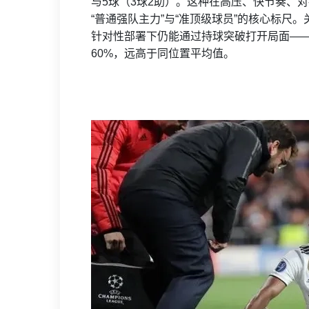
与5球（3球2助）。这种在高压、快节奏、
“普通强队主力”与“准顶级球员”的核心标尺
针对性部署下仍能通过持球突破打开局面——
60%，远高于同位置平均值。