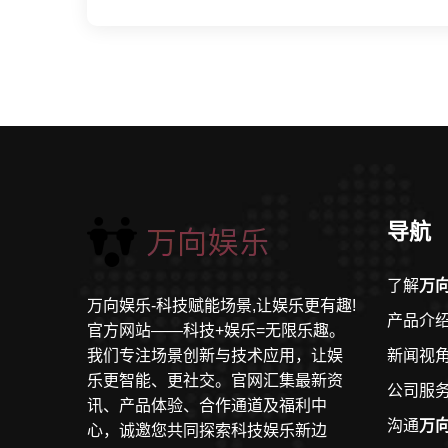
导航
了解
万
万向娱乐-科技赋能场景,让娱乐更有趣!
产品介
官方网站——科技+娱乐=无限乐趣。
我们专注场景创新与技术应用，让娱
新闻视
乐更智能、更社交。官网汇集最新资
公司服
讯、产品体验、合作通道及福利中
沟通
万
心，诚邀您共同探索科技娱乐新边