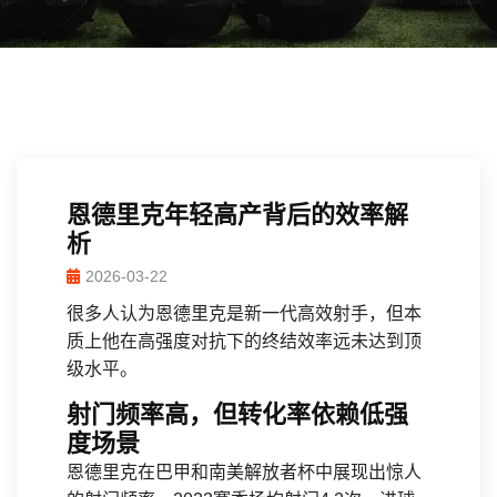
恩德里克年轻高产背后的效率解
析
2026-03-22
很多人认为恩德里克是新一代高效射手，但本
质上他在高强度对抗下的终结效率远未达到顶
级水平。
射门频率高，但转化率依赖低强
度场景
恩德里克在巴甲和南美解放者杯中展现出惊人