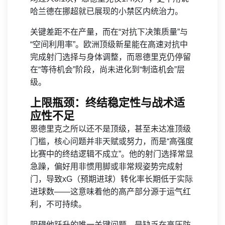
哈兰德在挪超就已展现的小禁区内统治力。
关键差距不在产量，而在“对抗下决策质量”与
“空间利用率”。欧洲顶级新星能在高速对抗中
完成射门选择与身体调整，而恩德里克仍停留
在“等待机会”阶段，尚未进化到“制造机会”层
级。
上限瓶颈：终结稳定性与战术适
应性不足
恩德里克之所以还不是顶级，甚至未达准顶级
门槛，核心问题并非天赋或努力，而是“高强度
比赛中的终结逻辑不成立”。他的射门选择常显
急躁，偏好用非惯用脚或非常规姿势完成射
门，导致xG（预期进球）转化率长期低于实际
进球数——这意味着他的高产部分源于运气红
利，不可持续。
阻碍他跃升的唯一关键问题，是缺乏在高压防