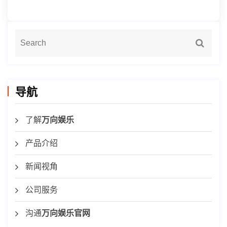
导航
了解
万向娱乐
产品介绍
新闻视角
公司服务
沟通
万向娱乐官网