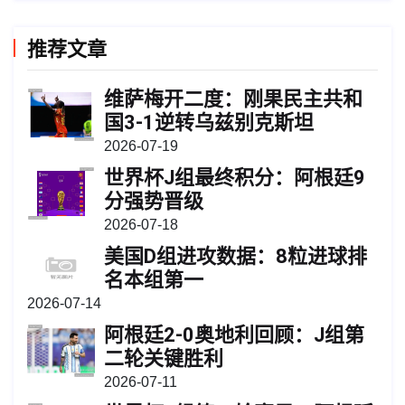
推荐文章
维萨梅开二度：刚果民主共和
国3-1逆转乌兹别克斯坦
2026-07-19
世界杯J组最终积分：阿根廷9
分强势晋级
2026-07-18
美国D组进攻数据：8粒进球排
名本组第一
2026-07-14
阿根廷2-0奥地利回顾：J组第
二轮关键胜利
2026-07-11