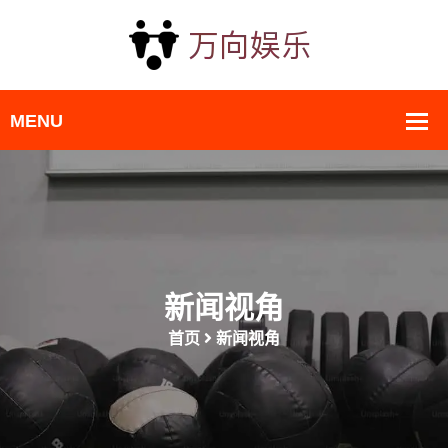
新闻视角
首页
新闻视角