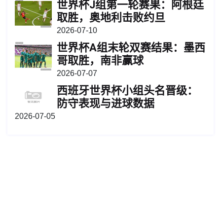
世界杯J组第一轮赛果：阿根廷
取胜，奥地利击败约旦
2026-07-10
世界杯A组末轮双赛结果：墨西
哥取胜，南非赢球
2026-07-07
西班牙世界杯小组头名晋级：
防守表现与进球数据
2026-07-05