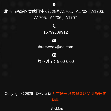
北京市西城区宣武门外大街28号A1701、A1702、A1703、
A1705、A1706、A1707
15799189912
threeweek@qq.com
营业时间：9:00-6:00
Copyright © 2026 - 版权所有
万向娱乐-科技赋能场景,让娱乐更
有趣!
SiteMap