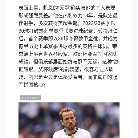
表面上看，凯恩的“无冠”确实与他的个人表现
形成强烈反差。他在热刺效力18年，是队史最
佳射手，多次获得英超金靴，2022/23赛季以
30球打破热刺单赛季联赛进球纪录；转投拜仁
后，首个赛季即以36球夺得德甲金靴，并成为
德甲历史上单赛季进球最多的英格兰球员。荣
誉簿上虽有世界杯殿军、欧洲杯亚军等国家队
成绩，但俱乐部层面始终与冠军无缘。这种“数
据耀眼、奖杯缺席”的割裂感，很容易让人质
疑：凯恩是否只是体系受益者，而非真正的冠
军拼图核心？