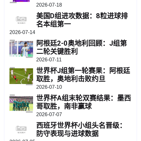
2026-07-18
美国D组进攻数据：8粒进球排
名本组第一
2026-07-14
阿根廷2-0奥地利回顾：J组第
二轮关键胜利
2026-07-11
世界杯J组第一轮赛果：阿根廷
取胜，奥地利击败约旦
2026-07-10
世界杯A组末轮双赛结果：墨西
哥取胜，南非赢球
2026-07-07
西班牙世界杯小组头名晋级：
防守表现与进球数据