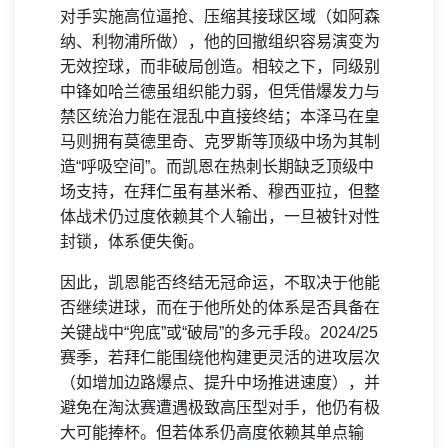
对手实施高位逼抢、压缩其接球区域（如阿森
纳、利物浦所做），他的回撤组织容易演变为
无效控球，而非破局创造。相较之下，同级别
中锋如哈兰德虽组织能力弱，但凭借爆发力与
禁区统治力能在混乱中直接终结；本泽马在皇
马则拥有莫德里奇、克罗斯等顶级中场为其制
造“呼吸空间”。而凯恩在热刺长期缺乏顶级中
场支持，在拜仁虽有基米希、穆西亚拉，但整
体战术仍过度依赖其个人输出，一旦被针对性
封锁，体系便失衡。
因此，凯恩能否终结无冠命运，不取决于他能
否继续进球，而在于他所处的体系是否具备在
关键战中“兜底”或“破局”的多元手段。2024/25
赛季，若拜仁能围绕他构建更灵活的进攻层次
（如增加边路爆点、提升中场推进速度），并
避免在淘汰赛遭遇极致高压型对手，他仍有极
大可能捧杯。但若体系仍高度依赖其单点输