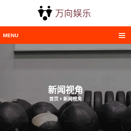
新闻视角
首页
新闻视角