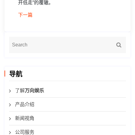
开低走”的覆辙。
下一篇
导航
了解
万向娱乐
产品介绍
新闻视角
公司服务