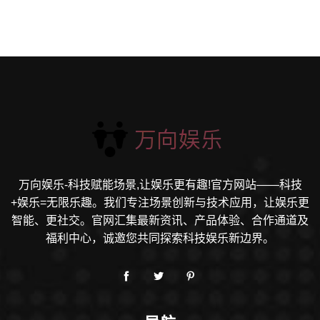
万向娱乐-科技赋能场景,让娱乐更有趣!官方网站——科技
+娱乐=无限乐趣。我们专注场景创新与技术应用，让娱乐更
智能、更社交。官网汇集最新资讯、产品体验、合作通道及
福利中心，诚邀您共同探索科技娱乐新边界。