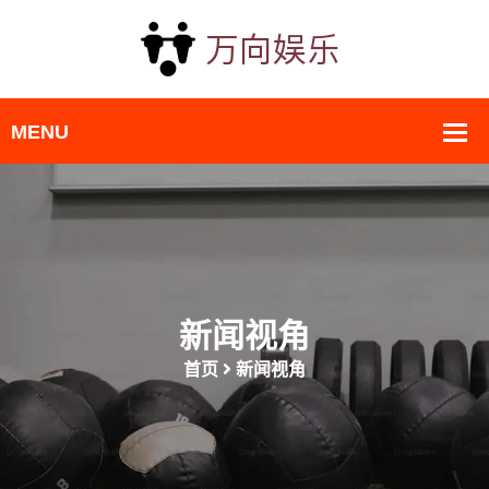
新闻视角
首页
新闻视角