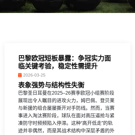
巴黎欧冠短板暴露：争冠实力面
临关键考验，稳定性需提升
2026-03-25
表象强势与结构性失衡
巴黎圣日耳曼在2025–26赛季欧冠小组赛阶段
展现出令人瞩目的进攻火力，姆巴佩、登贝莱
与新援的组合屡屡撕开对手防线。然而，当赛
事进入淘汰赛阶段，球队在面对高压逼抢与紧
凑防守时频频陷入停滞。这种“高开低走”的轨
迹并非偶然，而是其战术结构中深层矛盾的外