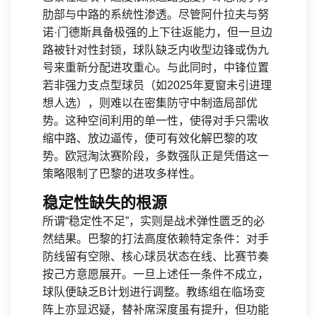
肋部与中路的系统性渗透。尽管阿什拉夫与努
诺·门德斯具备极强的上下往返能力，但一旦边
路被针对性封锁，球队缺乏内收型边锋或伪九
号来重新分配进攻重心。与此同时，中锋位置
若非强力支点型球员（如2025年夏窗未引进理
想人选），则难以在密集防守中制造局部优
势。这种空间利用的单一性，使得对手只需收
缩中路、放边逼传，便可有效化解巴黎的攻
势。欧冠淘汰赛阶段，多数强队正是凭借这一
策略限制了巴黎的进攻多样性。
稳定性缺失的根源
所谓“稳定性不足”，实则是战术弹性匮乏的必
然结果。巴黎的打法高度依赖特定条件：对手
防线留有空隙、核心球员状态在线、比赛节奏
按己方意愿展开。一旦上述任一条件不成立，
球队便缺乏B计划进行调整。教练组在临场变
阵上亦显迟疑，替补席深度虽有提升，但功能