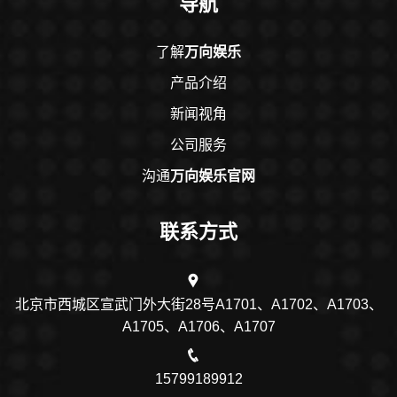
导航
了解
万向娱乐
产品介绍
新闻视角
公司服务
沟通
万向娱乐官网
联系方式
北京市西城区宣武门外大街28号A1701、A1702、A1703、
A1705、A1706、A1707
15799189912