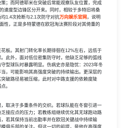
决策；而阿德耶米在突破后常能观察队友位置，完成
粹的速度型边锋区分开来。同时，相较于多特旧将桑
1.4次抢断与2.1次防守对抗
万向娱乐官网
，说明
全面性，正是多特蒙德在欧冠淘汰赛阶段对其倚重的
花板。其射门转化率长期徘徊在12%左右，远低于
球。此外，面对低位密集防守时，他缺乏足够的弧线
守型球队时暴露明显。伤病史亦是隐忧：2023年冬
不当，可能影响其高强度突破的持续输出。更深层的
其突破路径易被压缩，此时对中路支援的依赖度陡
弱点。
限，取决于多重条件的交织。若球队能在冬窗引进一
缺乏接应点的压力；若教练组继续优化其无球跑动路
面，若其保持当前出勤率并在欧冠关键战中持续输
规模俱乐部的关注。但这一切的前提，是他在高强度