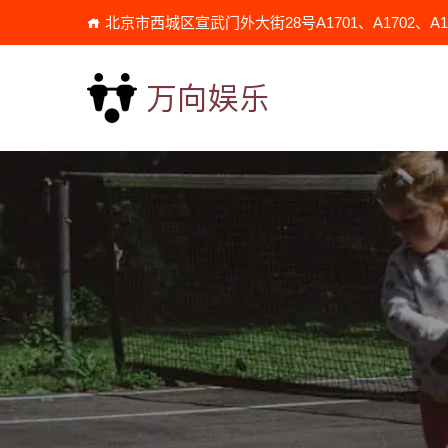
北京市西城区宣武门外大街28号A1701、A1702、A170