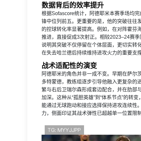
数据背后的效率提升
根据Sofascore统计，阿德耶米本赛季场均
锋中位列前五。更重要的是，他的突破往往发
的控球转化率显著提高。例如，在对阵霍芬
推进，直接促成3次射正。相较2023–24赛季
说明其突破不仅停留在个体层面，更切实转
在失去哈兰德后持续维持进攻火力的重要支
战术适配性的演变
阿德耶米的角色并非一成不变。早期在萨尔
多特蒙德，教练组逐步引导他融入更复杂的进
繁与右后卫瑞尔森形成套边配合，并在肋部
加深。这种从“孤胆英雄”到“体系节点”的转
能通过无球跑动和接应选择保持进攻连续性
力，侧面印证其战术弹性已超越单一位置限