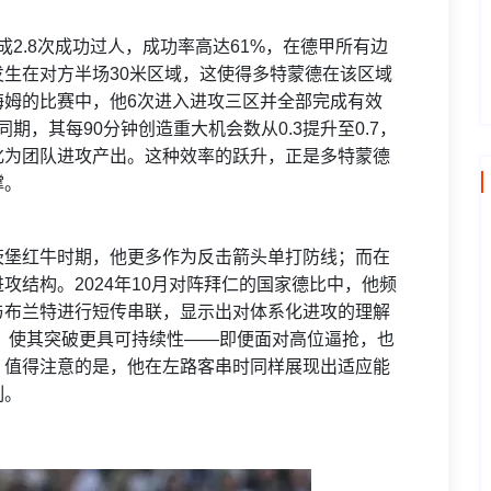
完成2.8次成功过人，成功率高达61%，在德甲所有边
生在对方半场30米区域，这使得多特蒙德在该区域
海姆的比赛中，他6次进入进攻三区并全部完成有效
同期，其每90分钟创造重大机会数从0.3提升至0.7，
化为团队进攻产出。这种效率的跃升，正是多特蒙德
撑。
茨堡红牛时期，他更多作为反击箭头单打防线；而在
攻结构。2024年10月对阵拜仁的国家德比中，他频
与布兰特进行短传串联，显示出对体系化进攻的理解
变，使其突破更具可持续性——即便面对高位逼抢，也
。值得注意的是，他在左路客串时同样展现出适应能
制。