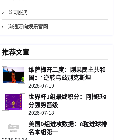
公司服务
沟通
万向娱乐官网
推荐文章
维萨梅开二度：刚果民主共和
国3-1逆转乌兹别克斯坦
2026-07-19
世界杯J组最终积分：阿根廷9
分强势晋级
2026-07-18
美国D组进攻数据：8粒进球排
名本组第一