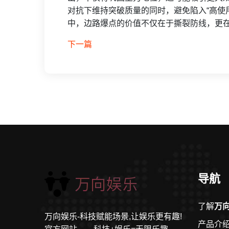
对抗下维持突破质量的同时，避免陷入“高使
中，边路爆点的价值不仅在于撕裂防线，更
下一篇
导航
了解
万
万向娱乐-科技赋能场景,让娱乐更有趣!
产品介