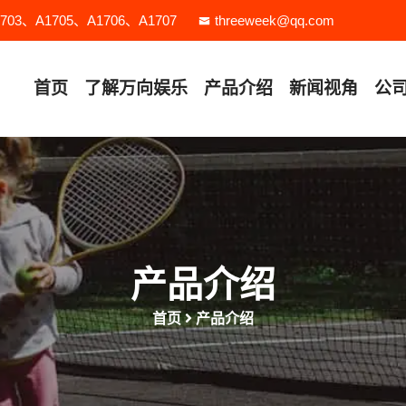
3、A1705、A1706、A1707
threeweek@qq.com
首页
了解
万向娱乐
产品介绍
新闻视角
公
产品介绍
首页
产品介绍