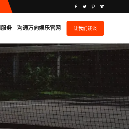
司服务
沟通
万向娱乐官网
让我们谈谈