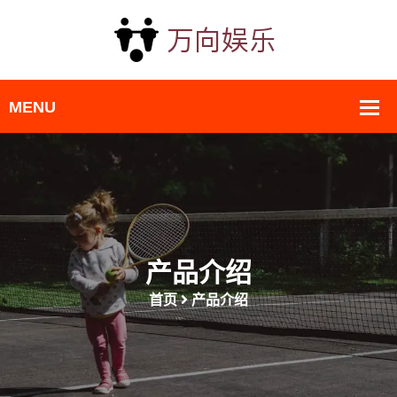
产品介绍
首页
产品介绍