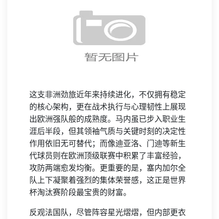
这支非洲劲旅近年来持续进化，不仅拥有稳定
的核心架构，更在战术执行与心理韧性上展现
出欧洲强队般的成熟度。马内虽已步入职业生
涯后半段，但其领袖气质与关键时刻的决定性
作用依旧无可替代；而像迪亚洛、门迪等新生
代球员则在欧洲顶级联赛中积累了丰富经验，
攻防两端愈发均衡。更重要的是，塞内加尔全
队上下凝聚着强烈的集体荣誉感，这正是世界
杯淘汰赛阶段最宝贵的财富。
反观法国队，尽管阵容星光熠熠，但内部更衣