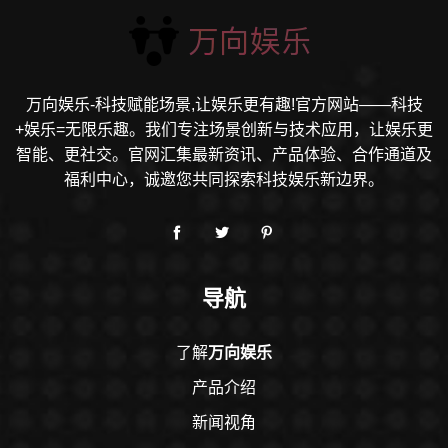
万向娱乐-科技赋能场景,让娱乐更有趣!官方网站——科技
+娱乐=无限乐趣。我们专注场景创新与技术应用，让娱乐更
智能、更社交。官网汇集最新资讯、产品体验、合作通道及
福利中心，诚邀您共同探索科技娱乐新边界。
导航
了解
万向娱乐
产品介绍
新闻视角