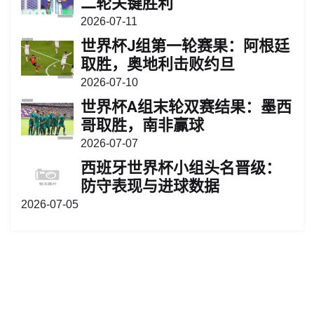
二轮关键胜利
2026-07-11
世界杯J组第一轮赛果：阿根廷
取胜，奥地利击败约旦
2026-07-10
世界杯A组末轮双赛结果：墨西
哥取胜，南非赢球
2026-07-07
西班牙世界杯小组头名晋级：
防守表现与进球数据
2026-07-05