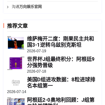
沟通
万向娱乐官网
推荐文章
维萨梅开二度：刚果民主共和
国3-1逆转乌兹别克斯坦
2026-07-19
世界杯J组最终积分：阿根廷9
分强势晋级
2026-07-18
美国D组进攻数据：8粒进球排
名本组第一
2026-07-14
阿根廷2-0奥地利回顾：J组第