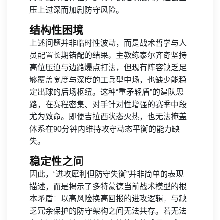
压上过深而加剧防守风险。
结构性困境
上述问题并非临时性波动，而是战术哲学与人
员配置长期错配的结果。主教练泰尔齐奇坚持
高位压迫与边路爆点打法，但现有阵容缺乏足
够覆盖宽度与深度的工兵型中场，也缺少能稳
定出球的后场枢纽。这种“重矛轻盾”的建队思
路，在赛程密集、对手针对性增强的赛季中段
尤为致命。即便吉拉西状态火热，也无法掩盖
体系在90分钟内维持攻守动态平衡的能力缺
失。
稳定性之问
因此，“进攻犀利但防守失衡”并非简单的表现
描述，而是揭示了多特蒙德当前战术模型的根
本矛盾：以高风险换高回报的进攻逻辑，与缺
乏冗余保护的防守架构之间无法共存。若无法