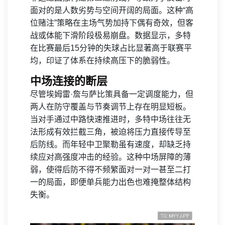
面对的是人数劣势与空间开阔的局面。这种“高
位赌注”策略在主场气势加持下偶有奇效，但客
战或体能下滑阶段极易崩盘。数据显示，多特
在比赛最后15分钟的失球占比显著高于联赛平
均，印证了体系在持续高压下的脆弱性。
中场连接的断层
尽管埃姆雷·詹与萨比策具备一定调度能力，但
两人在防守覆盖与节奏调节上存在明显短板。
当对手通过中路快速推进时，多特中场往往无
法形成有效拦截三角，被迫将压力直接传导至
后防线。而年轻中卫聚勒虽有速度，却缺乏持
续应对高强度冲击的经验。这种中场屏障的薄
弱，使得后防不得不频繁面对一对一甚至二打
一的局面，即便单兵能力出色也难掩整体结构
失衡。