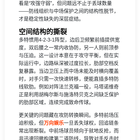
看是“攻强守弱”，但问题远不止于丢球数量
——防线组织与中场保护之间的结构性脱节，
才是稳定性缺失的深层症结。
空间结构的撕裂
多特惯用4-2-3-1阵型，边后卫频繁前插提供宽
度，双后腰之一常内收协防，另一人则前顶参
与压迫。这一设计本意在于攻守平衡，但在实
际运行中，边路纵深被过度拉长，肋部空档反
复暴露。当边卫压上而中场未能及时横向覆盖
时，对手只需一次快速转移，便能直插多特防
线软肋。例如对阵法兰克福一役，马塔诺维奇
正是利用胡梅尔斯与施洛特贝克之间缺乏保护
的肋部区域，连续完成致命传球。
更关键的问题藏在攻防转换瞬间。多特前场压
迫积极，但
万向娱乐
一旦丢失球权，回追链条
常出现断裂。中前场球员倾向于就地反抢，而
非迅速回撤构建第二道防线，导致对手反击时