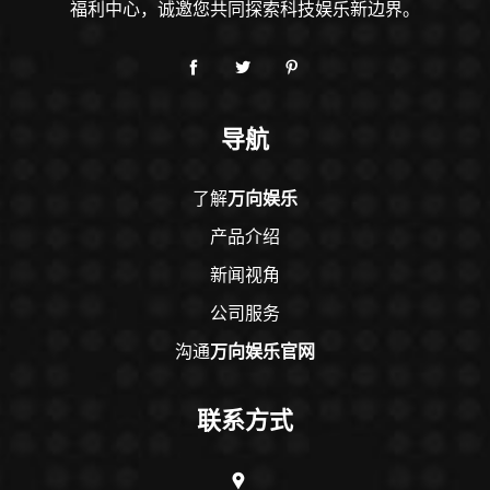
福利中心，诚邀您共同探索科技娱乐新边界。
导航
了解
万向娱乐
产品介绍
新闻视角
公司服务
沟通
万向娱乐官网
联系方式