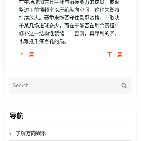
在中场增加兼具拦截与衔接能力的球员，或调
整边卫前插频率以压缩纵向空间，这种失衡将
持续放大。赛季末能否守住欧冠资格，不取决
于某几场进球多少，而在于能否在剩余赛程中
修补这一结构性裂缝——否则，再犀利的矛，
也难抵千疮百孔的盾。
上一篇
下一篇
导航
了解
万向娱乐