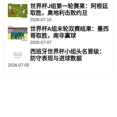
世界杯J组第一轮赛果：阿根廷
取胜，奥地利击败约旦
2026-07-10
世界杯A组末轮双赛结果：墨西
哥取胜，南非赢球
2026-07-07
西班牙世界杯小组头名晋级：
防守表现与进球数据
2026-07-05