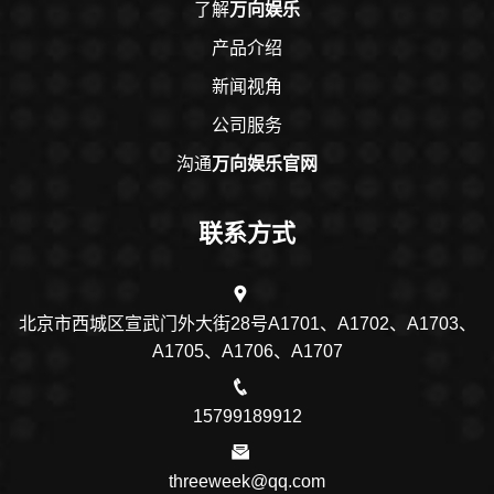
了解
万向娱乐
产品介绍
新闻视角
公司服务
沟通
万向娱乐官网
联系方式
北京市西城区宣武门外大街28号A1701、A1702、A1703、
A1705、A1706、A1707
15799189912
threeweek@qq.com