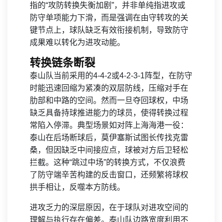
指的“攻防转换失衡加剧”，并非单纯指进攻或
防守单项能力下滑，而是强调在由守转攻的关
键节点上，球队缺乏有效衔接机制，导致防守
成果难以转化为进攻动能。
转换链条断裂
泰山队当前采用的4-4-2或4-2-3-1阵型，在防守
时能迅速回缩为紧凑的双层防线，压缩对手在
肋部和中路的空间。然而一旦夺回球权，中场
缺乏具备持球推进能力的球员，使得转换过程
常陷入停滞。典型场景如对阵上海海港一役：
泰山在后场断球后，莫伊塞斯试图长传找克雷
桑，但因缺乏中间接应点，球被对方后卫轻松
拦截。这种“跳过中场”的转换方式，不仅浪费
了防守端辛苦构建的反击窗口，还频繁将球权
拱手相让，反噬本方防线。
进攻乏力的深层原因，在于球队对进攻空间的
理解与执行存在偏差。泰山队边路宽度利用不