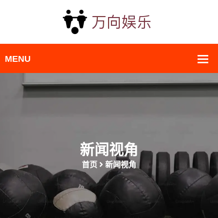
新闻视角
首页
新闻视角