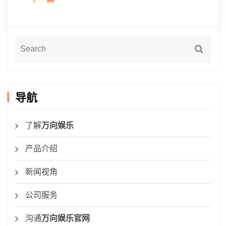
导航
了解
万向娱乐
产品介绍
新闻视角
公司服务
沟通
万向娱乐官网