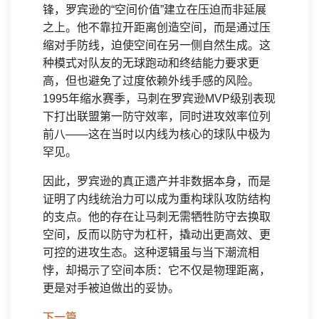
锋，罗宾逊的“空间价值”建立在压迫而非延展
之上。他不靠拉开距离创造空间，而是通过压
缩对手防线，迫使空间在另一侧自然生成。这
种模式对队友的无球跑动和终结能力要求更
高，但也避免了过度依赖外线手感的风险。
1995年缩水赛季，马刺在罗宾逊MVP级别表现
下打出联盟第一防守效率，同时进攻效率位列
前八——这在当时以内线为核心的球队中极为
罕见。
因此，罗宾逊的真正遗产并非数据本身，而是
证明了内线统治力可以成为重构球队攻防结构
的支点。他的存在让马刺无需牺牲防守去换取
空间，反而以防守为杠杆，撬动出更高效、更
可控的进攻生态。这种逻辑虽与当下潮流相
悖，却揭示了空间本质：它不仅是物理距离，
更是对手被迫做出的妥协。
下一篇