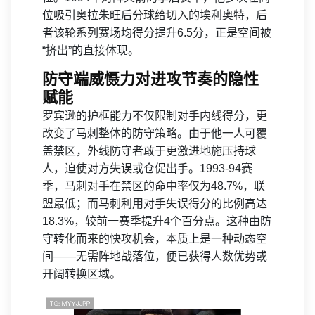
位吸引奥拉朱旺后分球给切入的埃利奥特，后
者该轮系列赛场均得分提升6.5分，正是空间被
“挤出”的直接体现。
防守端威慑力对进攻节奏的隐性
赋能
罗宾逊的护框能力不仅限制对手内线得分，更
改变了马刺整体的防守策略。由于他一人可覆
盖禁区，外线防守者敢于更激进地施压持球
人，迫使对方失误或仓促出手。1993-94赛
季，马刺对手在禁区的命中率仅为48.7%，联
盟最低；而马刺利用对手失误得分的比例高达
18.3%，较前一赛季提升4个百分点。这种由防
守转化而来的快攻机会，本质上是一种动态空
间——无需阵地战落位，便已获得人数优势或
开阔转换区域。