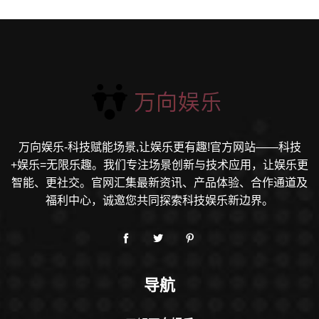
万向娱乐-科技赋能场景,让娱乐更有趣!官方网站——科技
+娱乐=无限乐趣。我们专注场景创新与技术应用，让娱乐更
智能、更社交。官网汇集最新资讯、产品体验、合作通道及
福利中心，诚邀您共同探索科技娱乐新边界。
导航